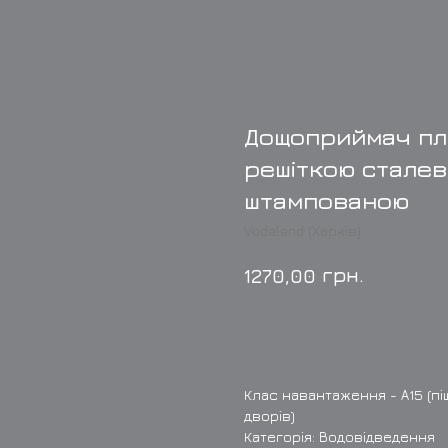
Дощоприймач пл
решіткою стале
штампованою
Vodaland (Харків)
грн.
1270,00
Купити
Клас навантаження - А15 (пі
дворів)
Категорія: Водовідведення